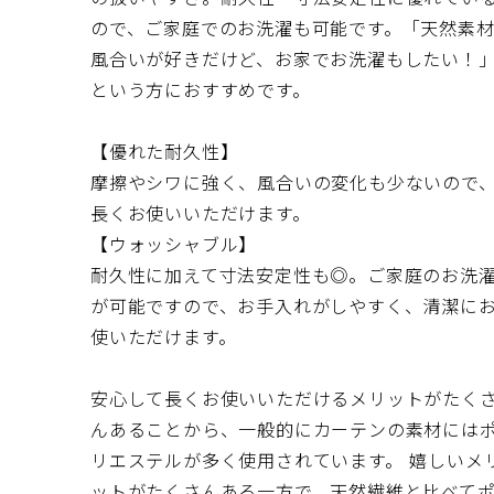
ので、ご家庭でのお洗濯も可能です。「天然素
風合いが好きだけど、お家でお洗濯もしたい！
ラン
という方におすすめです。
レー
【優れた耐久性】
例）
摩擦やシワに強く、風合いの変化も少ないので
ドレー
長くお使いいただけます。
レース
【ウォッシャブル】
耐久性に加えて寸法安定性も◎。ご家庭のお洗
が可能ですので、お手入れがしやすく、清潔に
※窓下に
使いただけます。
い。
安心して長くお使いいただけるメリットがたく
んあることから、一般的にカーテンの素材には
リエステルが多く使用されています。 嬉しいメ
ットがたくさんある一方で、天然繊維と比べて