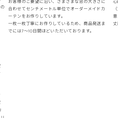
お客様のご要望に沿い、さまざまな窓の大きさに
心
材の
合わせてセンチメートル単位でオーダーメイドカ
（
」
ーテンをお作りしています。
意
ナーの穴（下端）から窓枠までの高さ +15～20cm
スカーテンはドレープカーテン -1cm
一枚一枚丁寧にお作りしているため、商品発送ま
丈
でには7～10日間ほどいただいております。
、
プカーテン
100cm+15cm=115cm
カーテン
115cm-1cm=114cm​
濯
お
家具などを置く場合は、窓枠と家具の間で仕上り丈を調整し
さ
ポ
リ
ポリ