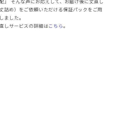
配」 そんな声にお応えして、お届け後に丈直し
丈詰め）をご依頼いただける保証パックをご用
しました。
直しサービスの詳細は
こちら
。
てくださ