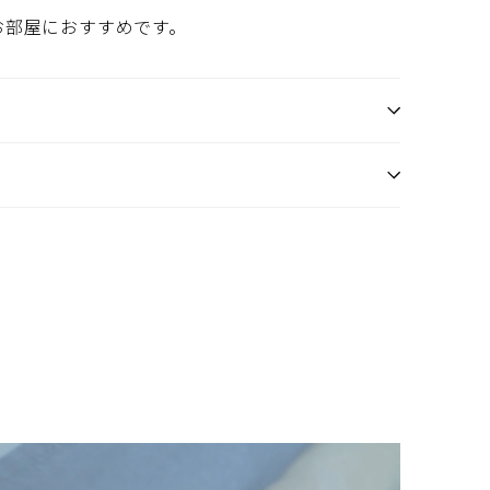
お部屋におすすめです。
使用して
をお楽
す。一
ス
り一層
+
600cm
。