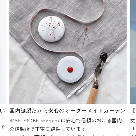
り縮んだりしても気になりにくいです。
インテリアでよく見られる仕上げで、リネンやコットンの表
います。また、窓からの冷気侵入を防ぎ保温効果も期待でき
内の寒冷地などでも採用されています。
腰窓の場合
採寸：
ランナーの穴（下端）から窓
の高さ
入力：
上記高さ +15～20cm
(レースカーテンはドレープカ
い
国内縫製だから安心のオーダーメイドカーテン
【
-1cm)
WARDROBE sangetsuは安心で信頼のおける国内
丈
もそ
の縫製所で丁寧に縫製しています。
「
る