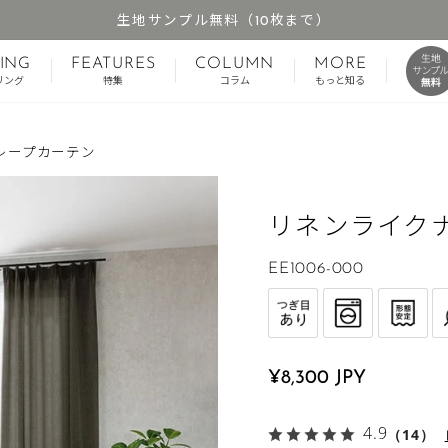
生地サンプル無料（10枚まで）
ス
ING
FEATURES
COLUMN
MORE
ラ
リング
特集
コラム
もっと知る
イ
ド
レープカーテン
シ
ョ
ー
リネンライク
を
停
EE1006-000
止
す
る
定
¥8,300 JPY
価
4.9
（14）