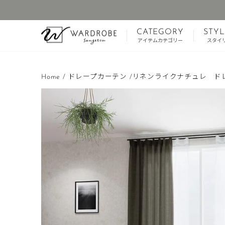
ス
キ
CATEGORY
STYL
ッ
アイテムカテゴリー
スタイ
プ
す
る
Home
/
ドレープカーテン
/
リネンライクナチュレ ド