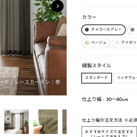
カラー
チャコールグレー
ベージュ
アイボリ
縫製スタイル
スタンダード
リッチウェ
ード／レースカーテン：参
チャコールグレー
仕上り幅 - 30～80cm
仕上り幅の注文方法 ※必
おすすめサイズで注文する
（レール寸法を入力）