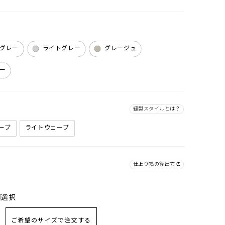
グレー
ライトグレー
グレージュ
ー
縫製スタイルとは？
ーブ
ライトウェーブ
チャコー
仕上り幅の算出方法
須選択
ご希望のサイズで注文する