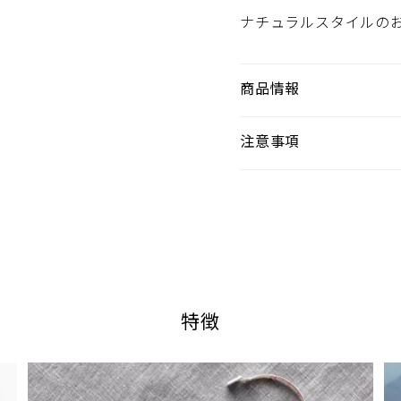
が溜まりにくく、出入りの多い窓におすすめです。
チウェーブ
×1.07
×1.07
高級志向のあなたへ
ナチュラルスタイルの
一般的なカーテンよりも生地を多めに
トウェーブ
×1.3
×1.2
います。たっぷりとした生地感で高級感
商品情報
裾長めタイプ【標準+15～20cm】
しみいただけます。
幅シミュレーター
寸法をご入力ください。
注意事項
ゆとりを加えたサイズが表示されます。
ライトウェーブ
カジュアル派のあなたへ
スタンダード
リッチウェーブ
つまみはとらないフラットなカーテンで
イトウェーブ／ドレープ
ライトウェーブ／レー
枚の布のようなので、天然の素材感をよ
ル：
アイアンや木製など装飾性のあるレールです。
お楽しみいただけます。
-
30
特徴
30cm
+機能性レールの場合
装飾レールが２本の場合
33
cm
おすすめの仕上り幅は
です
材の伸び縮みする特性を活かし、あえて床に垂らしたタイプ