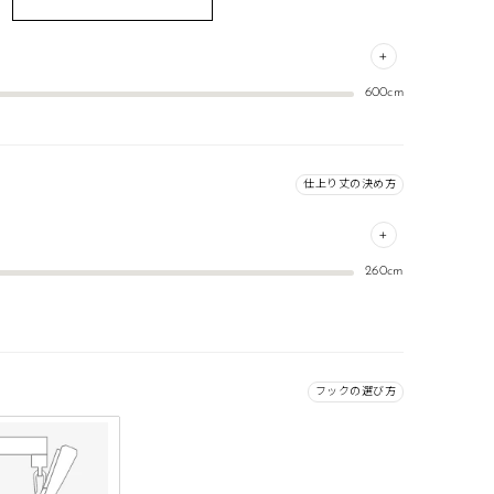
+
600cm
0cm
すめの仕上り幅は
です。
仕上り丈の決め方
このサイズを選択する
指定くだ
択せずに進むとカートに入れることができません
+
260cm
くださ
フックの選び方