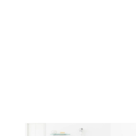
ホコリ
リッ
ライ
仕上り
レール
自動で
ラ
装飾レー
装飾レール
天然素