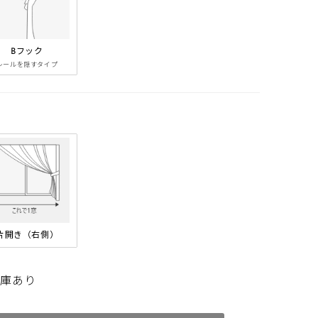
までの
Bフック
レールを隠すタイプ
m
0cm
レープ
片開き（右側）
在庫あり