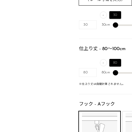
-
30
30cm
おす
仕上り丈とは？
仕上り丈 - 80～100cm
ーの穴（下端）から床までの高さを基にお好みの長さをご
※仕上り幅を選
-
80
までのタイプ（標準）、裾長めのタイプなどがございます。
80cm
タイプや腰窓については、スクロールをして以下をご参照
※仕上り丈は自動計算されません。
フック - Aフック
掃き出し窓の場合