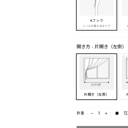
採寸：
ランナーの穴（下端）から床
高さ
Aフック
入力：
裾床までのタイプは
レールが見えるタイプ
天然素材…上記高さ
ポリエステル素材…上記高さ-1c
裾長めタイプは上記高さ+15～2
(レースカーテンはいずれもド
開き方 - 片開き（左側）
レール別おすすめフック
カーテン-1cm)
フックの種類
ープカーテンはランナーの穴（下端）から床までの高さ
リエステル素材の場合、上記高さｰ1cm)
スカーテンはドレープカーテン-1cm
片開き（左側）
数量
−
+
プカーテン
180cm
仕上り幅の算出方法
カーテン
179cm(180cm-1cm)