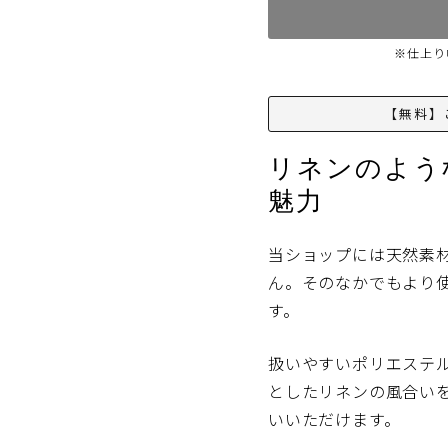
P1. レールの長さを採寸する
※仕上り
の端の固定されているランナーの間を測ります。
縫製スタイルとは？
裾床までタイプ【標準】
【無料】
同じ生地でも縫製スタイルによって価格が異なります。
標準】
Bフック
リネンのよう
えるタイプです。
レールを隠すタイプです。
魅力
スタンダード
全てのレールにお使いいただ
一部お使いいただけないレ
ます。
【おすすめ】標準縫製スタイル
2. 仕上り幅を算出する
当ショップには天然素
幅はレール寸法にゆとりを加えたサイズでご入力下さい。
ん。そのなかでもより
一般的なカーテンのボリューム感です。
様ごとのゆとり分量は以下の通りです。
す。
ール：
飾りのないシンプルな一般的なレールです。
と透け感の両方をバランス良くお楽し
けます。
ドレープ
レース
扱いやすいポリエステル
場合
カーテンボックスや天井付
としたリネンの風合い
ンダード
×1.07
×1.07
リッチウェーブ
いいただけます。
までの長さで作る一般的なカーテンです。