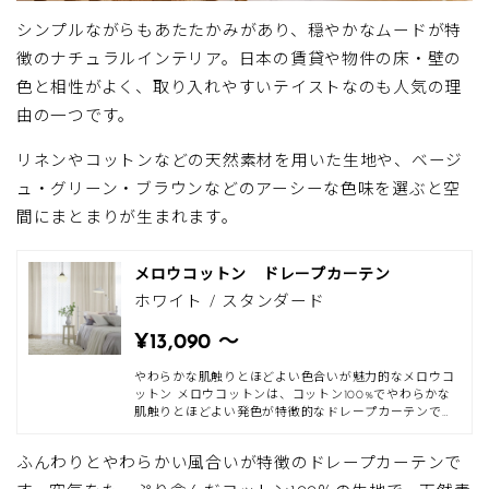
シンプルながらもあたたかみがあり、穏やかなムードが特
徴のナチュラルインテリア。日本の賃貸や物件の床・壁の
色と相性がよく、取り入れやすいテイストなのも人気の理
由の一つです。
リネンやコットンなどの天然素材を用いた生地や、ベージ
ュ・グリーン・ブラウンなどのアーシーな色味を選ぶと空
間にまとまりが生まれます。
メロウコットン ドレープカーテン
ホワイト / スタンダード
¥13,090 〜
やわらかな肌触りとほどよい色合いが魅力的なメロウコ
ットン メロウコットンは、コットン100%でやわらかな
肌触りとほどよい発色が特徴的なドレープカーテンで
す。さらっと使いたい春夏はもちろん、秋冬でもしっか
りと保温ができるので、オールシーズンお使いいただけ
ふんわりとやわらかい風合いが特徴のドレープカーテンで
ます。 表面の起毛が滑らかで、最高級の起毛加工を行な
うことで、スエードのように繊細な肌触りを実現しまし