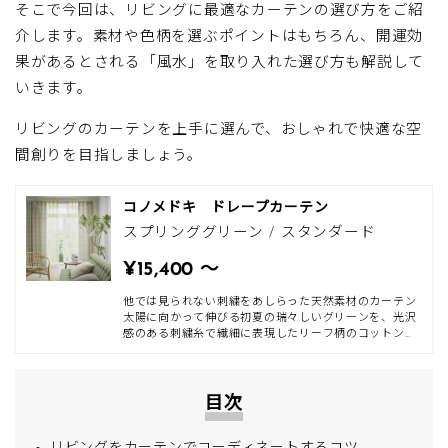
そこで今回は、リビングに最適なカーテンの選び方をご紹
介します。素材や色柄を選ぶポイントはもちろん、開運効
果があるとされる「風水」を取り入れた選び方も解説して
いきます。
リビングのカーテンを上手に選んで、おしゃれで快適な空
間創りを目指しましょう。
コノメドキ ドレープカーテン
スプリンググリーン / スタンダード
¥15,400 〜
他では見られない刺繍をあしらった天然素材のカーテン
太陽に向かって伸びる初夏の瑞々しいグリーンを、光沢
感のある刺繍糸で繊細に表現したリーフ柄のコットン
100％のカーテンです。天然素材の刺繍柄は他のショッ
プではなかなかお目にかかれない、WARDROBE
sangetsu一押しのアイテムです。 生地いっぱいにリーフ
柄が散りばめられ、カジュアルなデザインながらも贅沢
目次
で華やかな印象に。 コットン100％の生地に刺繍を施し
ているので、コットンのやさしい風合いをお楽しみいた
だけます。また、光を通したカーテンに浮かび上がる刺