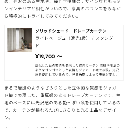
め。光沢のある生地や、幾何学模様のデザインなどもモダ
ンインテリアと相性がいいので、家具のバランスをみなが
ら積極的にトライしてみてください。
ソリッドシェード ドレープカーテン
ライトベージュ（遮光1級） / スタンダー
ド
¥12,700 〜
風化した石の表情を表現した遮光カーテン 岩肌や地層の
ようなゴツゴツとした表情をジャカード織で表現。光沢
糸を使用しているので、見る角度によって表情が変わり
お部屋を上質な空間にしてくれます。 風化したような表
情はモダンスタイルやシャビーシックなインテリアと合
まるで岩肌のようなざらりとした立体的な質感をジャガー
わせていただくのがおすすめ。遮光1級ですので、光をし
っかりと遮り日中の光や外からの視線を防いでくれま
ド織で表現した、重厚感のあるドレープカーテンです。生
す。外からの視線が気になるリビングや、寝室や書斎に
も◎。ホテルのような高級感あふれる空間に。 縫製スタ
地のベースには光沢感のある艶っぽい糸を使用しているの
イルはリッチウェーブがおすすめ。深く美しいドレープ
で、カーテンが揺れるたびにきらりと光る上品なデザイ
がより一層お部屋を引き立てます。 ご自宅で簡単にお洗
濯が可能ですので、清潔に長くお使いいただけます。
ン。