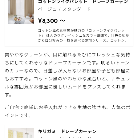
コットンライクパレット ドレープカーテン
ベージュ / スタンダード
¥8,300 〜
コットン風の素材感が魅力の「コットンライクパレッ
ト」 ほんのりグレイッシュなカラー展開で、14色のなか
から自分好みの一枚を選べる無地シリーズ。コットンの
ような柔らかな素材感が魅力の使いやすいドレープカー
テンです。 オーガニックコットンを思わせるアイボリー
爽やかなグリーンが、目に触れるたびにフレッシュな気持
やホワイト、アクセントとなるカラーの多色展開。なか
でもニュアンスの異なるブルーは、お好みのカラーがき
ちにしてくれそうなドレープカーテンです。明るいトーン
っと見つかります。 さらりとした見た目のナチュラル感
は保ちつつも、素材はポリエステル100％ですので、ご
のカラーなので、日差しが入らないお部屋や子ども部屋に
自宅でお洗濯ができるのも嬉しいポイントです。 インテ
もおすすめ。コットン風のやわらかな風合いと、ナチュラ
リアスタイルは素材の質感や色味を活かし、ナチュラル
スタイルやアメリカンカントリースタイル、北欧スタイ
ルな雰囲気がお部屋に優しいムードをプラスしてくれま
ルなどにおすすめ。※ご好評につ
す。
ご自宅で簡単にお手入れができる生地の強さも、人気のポ
イントです。
キリガミ ドレープカーテン