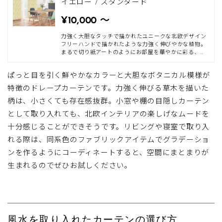
イエロー / スタンダード
¥10,000 〜
力強く大胆なタッチで描かれたユニークな北欧デザイン
フリーハンドで描かれたような力強く伸びやかな植物。
まるで切り紙アートのようにお部屋を華やかに彩る、主
役級のドレープカーテンです。カーテンを主役にしたイ
ンテリアコーディネートは、ほかのアイテムの主張を抑
ぱっと目を引く鮮やかなカラーと大胆なボタニカル模様が
えることでスタイリッシュに決まります。 パッと目を惹
く大胆なデザインは、流行りのジャパンディスタイル
特徴のドレープカーテンです。力強く伸びる草木を描いた
（北欧×和）や北欧風スタイルにぴったり。ベースの生
地はコットンのようなさらりとした風合いですが、ポリ
柄は、小さくても存在感抜群。小窓や棚の目隠しカーテン
エステル100％のウォッシャブルなので清潔にお使いい
として取り入れても、北欧インテリアの楽しげなムードを
ただけます。 朝の光をやさしく取り込む人気の非遮光カ
ーテンは、睡眠リズムを正常化してくれるため、リビン
十分感じることができそうです。リビングや寝室で取り入
グはもちろん、寝室にもおすすめです
れる際は、同系色のファブリックアイテムでグラデーショ
ンを作るようにコーディネートすると、空間にまとまりが
生まれるのでぜひお試しください。
風水を取り入れたカーテンの選び方