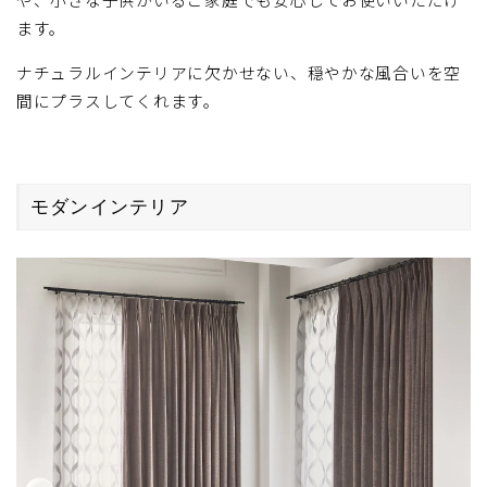
や、小さな子供がいるご家庭でも安心してお使いいただけ
ンに仕上がりました。 ※ご好評につき、ライトピンク・
イエローグリーンは現在 在庫が少なくなっております。
ます。
そのため大きいサイズや窓数が多い
ナチュラルインテリアに欠かせない、穏やかな風合いを空
間にプラスしてくれます。
モダンインテリア