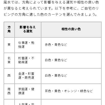
風水では、方角によって影響を与える運気や相性の良い色
が異なると考えられています。以下を参考に、ご自宅のリ
ビングの方角に適した色のカーテンを選んでみましょう。
方
影響を与え
相性の良い色
角
る運気
仕事運・勉
東
赤色・青色など
強運
北
貯蓄運・不
白色・黄色など
東
動産運
金運・貯蓄
西
白色・黄色など
運・商売運
南
家庭運・健
茶色・黄色・オレンジ・緑色など
西
康運
人気運・芸