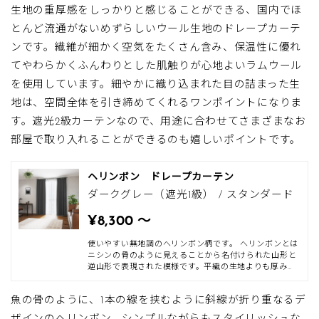
ります。ラムウールはウールよりも繊維が細かく空気を
生地の重厚感をしっかりと感じることができる、国内でほ
たくさん含むので、保温性に優れ、やわらかくふんわり
とした肌触りが特徴です。また、生地は毛織物の産地と
とんど流通がないめずらしいウール生地のドレープカーテ
して日本トップクラスの尾州産です。ソフトウールは、
遮光2級の遮光性やシワになりにくい弾力性の高さなど
ンです。繊維が細かく空気をたくさん含み、保温性に優れ
の性能を備えています。ウールならではのやわらかな風
てやわらかくふんわりとした肌触りが心地よいラムウール
合いを活かした、手の上で滑るようになめらかな肌触り
をお楽しみください。
を使用しています。細やかに織り込まれた目の詰まった生
地は、空間全体を引き締めてくれるワンポイントになりま
す。遮光2級カーテンなので、用途に合わせてさまざまなお
部屋で取り入れることができるのも嬉しいポイントです。
ヘリンボン ドレープカーテン
ダークグレー（遮光1級） / スタンダード
¥8,300 〜
使いやすい無地調のへリンボン柄です。 へリンボンとは
ニシンの骨のように見えることから名付けられた山形と
逆山形で表現された模様です。平織の生地よりも厚みが
あり、柔らかな風合いが特徴。上質感のあるテクスチャ
ーとシックで落ち着いたカラーで、洗練された大人の空
魚の骨のように、1本の線を挟むように斜線が折り重なるデ
間に。遮光機能も嬉しいポイント。 フォーマルな印象を
活かしてシックなスタイルや、カジュアルダウンしてヴ