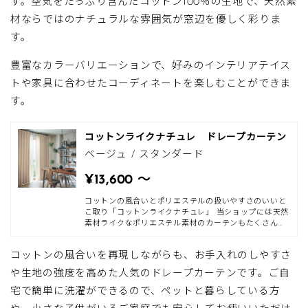
す。空気をたっぷり含んだコットン100％の生地で、天然素
た。深みのある色合いを表現したクオリティはイタリア
製ならでは。色はホワイトやグレーなどのベースカラー
材ならではのナチュラルな雰囲気が窓辺を優しく彩りま
から、オリーブグリーンやブルー、パープルなどのカラ
す。
ーまで、全8色のカラー展開です。豊富なカラーバリエ
ーションの中から色を組み合わせて、シックな大人の雰
囲気にしたり、フェミニンスタイルで可
豊富なカラーバリエーションで、好みのインテリアテイス
トや家具に合わせたコーディネートを楽しむことができま
す。
コットンライクナチュレ ドレープカーテン
ベージュ / スタンダード
¥13,600 〜
コットンの風合いとポリエステルの扱いやすさのいいと
こ取り「コットンライクナチュレ」 当ショップには天然
素材ライクなポリエステル素材のカーテンもたくさん。
そのなかでもカラーバリエーションが豊富なシリーズで
す。ベージュやアイボリーなどのベースカラー、ライト
コットンの風合いを再現しながらも、お手入れのしやすさ
ピンクやネイビーなどのアソートカラー＆アクセントカ
ラー。 カラーの幅も広いので、どんなお部屋でもぴった
や生地の強度を高めた人気のドレープカーテンです。ご自
りなカラーが見つけられそうです。ポリエステルとコッ
トンのミックスで、コットンの風合いを活かしながら、
宅で簡単に洗濯ができるので、ペットと暮らしている方
シワや伸縮にも強く、ご家庭でのお洗濯が可能なカーテ