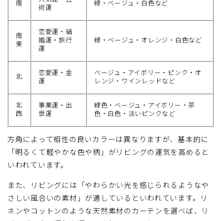
南
緑・ベージュ・白色など
術運
恋愛運・結
南
婚運・旅行
緑・ベージュ・オレンジ・白色など
東
運
恋愛運・金
ベージュ・アイボリー・ピンク・オ
北
運
レンジ・ワインレッドなど
北
事業運・出
緑色・ベージュ・アイボリー・茶
西
世運
色・白色・淡いピンクなど
方角によって相性の良いカラーは異なりますが、基本的に
「明るくて軽やかな色や柄」がリビングの運気を高めると
いわれています。
また、リビングには「やわらかい光を感じられるようなや
さしい風合いの素材」が適しているといわれています。リ
ネンやコットンのような天然素材のカーテンを選べば、リ