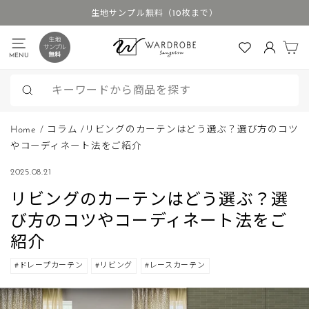
ス
生地サンプル無料（10枚まで）
キ
ス
ッ
カ
ラ
MENU
ログイン
プ
イ
す
ド
る
シ
検
ョ
索
Home
/
コラム
/
リビングのカーテンはどう選ぶ？選び方のコツ
ー
やコーディネート法をご紹介
を
停
2025.08.21
止
リビングのカーテンはどう選ぶ？選
す
び方のコツやコーディネート法をご
る
紹介
#ドレープカーテン
#リビング
#レースカーテン