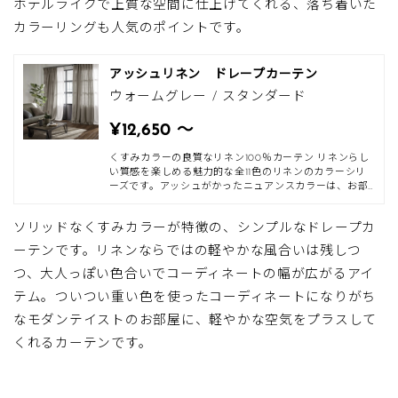
ホテルライクで上質な空間に仕上げてくれる、落ち着いた
カラーリングも人気のポイントです。
アッシュリネン ドレープカーテン
ウォームグレー / スタンダード
¥12,650 〜
くすみカラーの良質なリネン100％カーテン リネンらし
い質感を楽しめる魅力的な全11色のリネンのカラーシリ
ーズです。アッシュがかったニュアンスカラーは、お部
屋のベース色となじみやすくインテリアに合わせやすい
カラーです。ニュアンスカラー同士を組み合わせると洗
ソリッドなくすみカラーが特徴の、シンプルなドレープカ
練された雰囲気のお部屋に。さらに差し色をアクセント
に入れるとお部屋にメリハリが生まれます。また、同じ
ーテンです。リネンならではの軽やかな風合いは残しつ
素材や色違いをクッションやマルチカバーでもご用意し
ております。 リネンのカーテン越しに感じるやわらかな
つ、大人っぽい色合いでコーディネートの幅が広がるアイ
光、透けるリネンの節やネップ、ナチュラルなシワ感。
テム。ついつい重い色を使ったコーディネートになりがち
朝、昼、夕と光の違いによって移りゆくリネンの表情。
慌しい毎日を過ごすわたしたちに自然の風景をみたとき
なモダンテイストのお部屋に、軽やかな空気をプラスして
の気持ちを思い出させてくれるのか
くれるカーテンです。